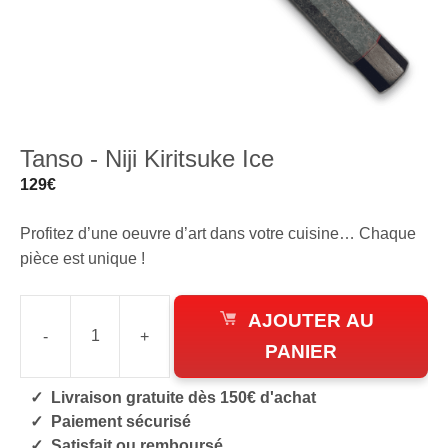
Tanso - Niji Kiritsuke Ice
129
€
Profitez d’une oeuvre d’art dans votre cuisine… Chaque
pièce est unique !
AJOUTER AU
-
+
quantité
PANIER
de
Livraison gratuite dès 150€ d'achat
Niji
Paiement sécurisé
Kiritsuke
Satisfait ou remboursé
Ice