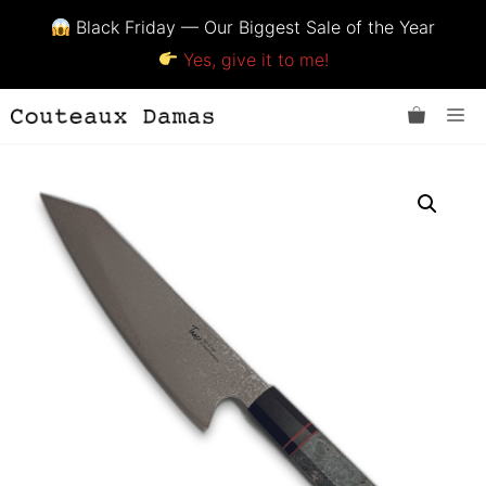
Black Friday — Our Biggest Sale of the Year
Yes, give it to me!
Aller
Me
au
contenu