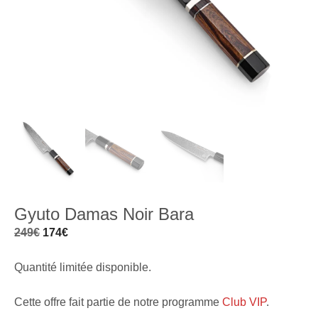
Gyuto Damas Noir Bara
Le
Le
249
€
174
€
prix
prix
Quantité limitée disponible.
initial
actuel
était :
est :
Cette offre fait partie de notre programme
Club VIP
.
249€.
174€.