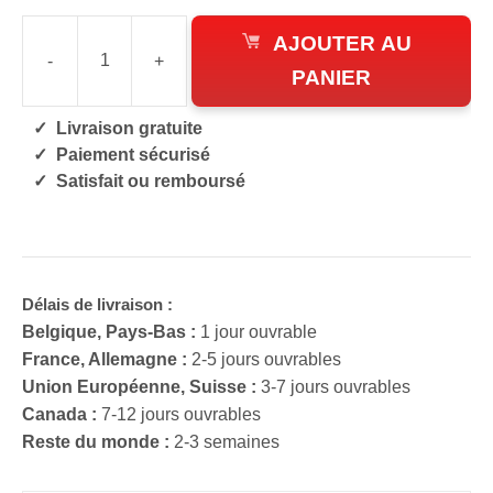
AJOUTER AU
-
+
quantité
PANIER
de
Livraison gratuite
Gyuto
Paiement sécurisé
Damas
Satisfait ou remboursé
Noir
Bara
Délais de livraison :
Belgique, Pays-Bas :
1 jour ouvrable
France, Allemagne :
2-5 jours ouvrables
Union Européenne, Suisse :
3-7 jours ouvrables
Canada :
7-12 jours ouvrables
Reste du monde :
2-3 semaines