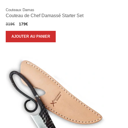
Couteaux Damas
Couteau de Chef Damassé Starter Set
Le
Le
319
€
179
€
prix
prix
initial
actuel
AJOUTER AU PANIER
était :
est :
319€.
179€.