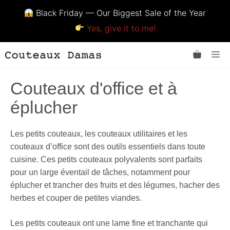
Black Friday — Our Biggest Sale of the Year
Yes, give it to me!
Aller
Me
au
contenu
Couteaux d'office et à
éplucher
Les petits couteaux, les couteaux utilitaires et les
couteaux d’office sont des outils essentiels dans toute
cuisine. Ces petits couteaux polyvalents sont parfaits
pour un large éventail de tâches, notamment pour
éplucher et trancher des fruits et des légumes, hacher des
herbes et couper de petites viandes.
Les petits couteaux ont une lame fine et tranchante qui