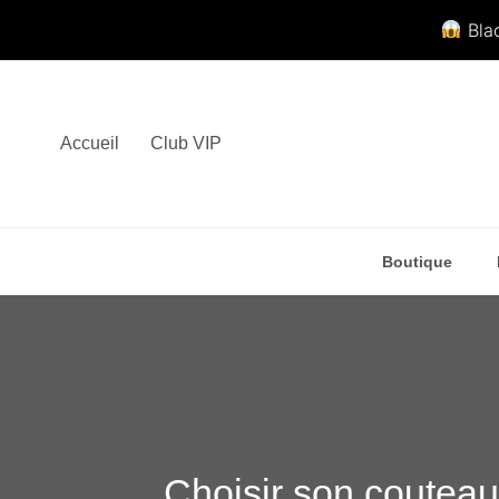
Blac
Aller
au
contenu
Accueil
Club VIP
Boutique
Choisir son couteau 