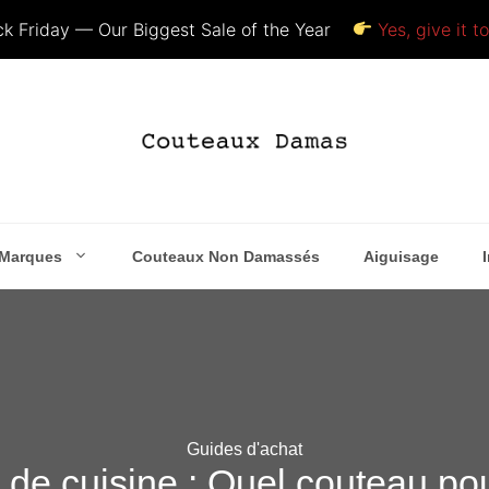
k Friday — Our Biggest Sale of the Year
Yes, give it t
Marques
Couteaux Non Damassés
Aiguisage
Guides d'achat
de cuisine : Quel couteau pour