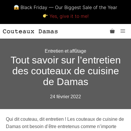
Black Friday — Our Biggest Sale of the Year
Yes, give it to me!
Aller
Me
au
contenu
Entretien et affûtage
Tout savoir sur l’entretien
des couteaux de cuisine
de Damas
24 février 2022
Qui dit couteau, dit entretien ! Les couteaux de cuisine de
Damas ont besoin d’être entretenus comme n’importe